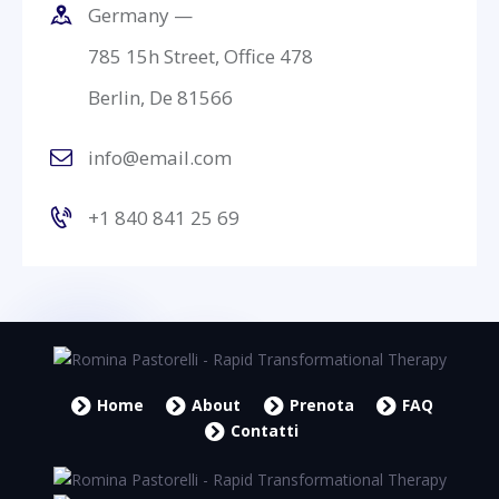
Germany —
785 15h Street, Office 478
Berlin, De 81566
info@email.com
+1 840 841 25 69
Home
About
Prenota
FAQ
Contatti