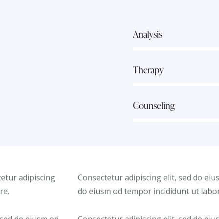
80%
Analysis
90%
Therapy
88%
Counseling
tetur adipiscing
Consectetur adipiscing elit, sed do eiu
re.
do eiusm od tempor incididunt ut labor
 sed do eiusm od
Consectetur adipiscing elit, sed do eiu