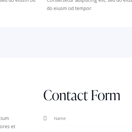
do eiusm od tempor.
Contact Form
tium
ores et