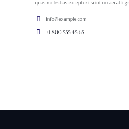
quas molestias excepturi. scint occaecatti g
info@example.com
E-
+1 800 555 45 65
m
Ph
ail
on
:
e: