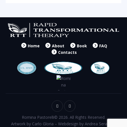
Home
About
Book
FAQ
Contacts
Romina Pastorelli© 2026. All Rights Reserved.
Artwork by Carlo Gloria – Webdesign by Andrea Serapioni